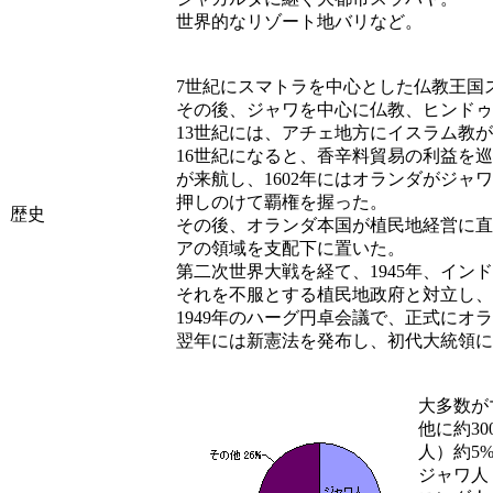
世界的なリゾート地バリなど。
7世紀にスマトラを中心とした仏教王国
その後、ジャワを中心に仏教、ヒンドゥ
13世紀には、アチェ地方にイスラム教
16世紀になると、香辛料貿易の利益を
が来航し、1602年にはオランダがジャ
押しのけて覇権を握った。
歴史
その後、オランダ本国が植民地経営に直
アの領域を支配下に置いた。
第二次世界大戦を経て、1945年、イン
それを不服とする植民地政府と対立し、
1949年のハーグ円卓会議で、正式にオ
翌年には新憲法を発布し、初代大統領に
大多数が
他に約3
人）約5
ジャワ人 