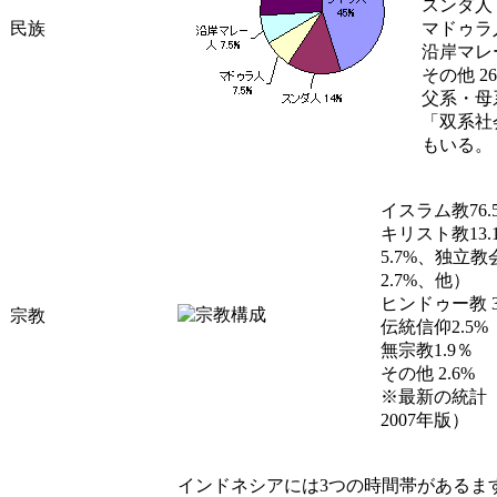
スンダ人 
民族
マドゥラ人
沿岸マレー
その他 2
父系・母
「双系社
もいる。
イスラム教76.
キリスト教13
5.7%、独立教
2.7%、他）
ヒンドゥー教 3
宗教
伝統信仰2.5%
無宗教1.9％
その他 2.6%
※最新の統計
2007年版）
インドネシアには3つの時間帯があるま