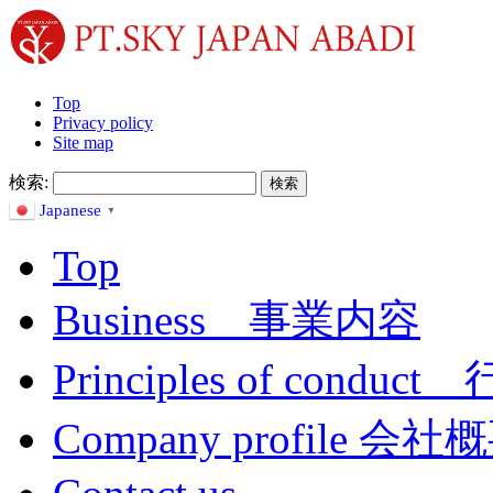
Top
Privacy policy
Site map
検索:
Japanese
▼
Top
Business 事業内容
Principles of condu
Company profile 会社