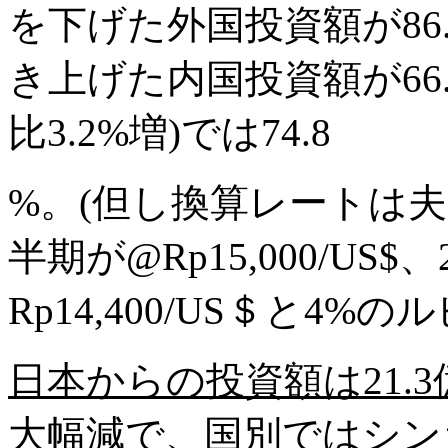
を下げた外国投資額が
86
き上げた内国投資額が
66
比
3.2%
増
)
では
74.8
%
。
(
但し換算レートは夫
半期が
@Rp15,000/US$
、
Rp14,400/US＄と4%
日本からの投資額は
21.3
大幅減で、国別ではシン