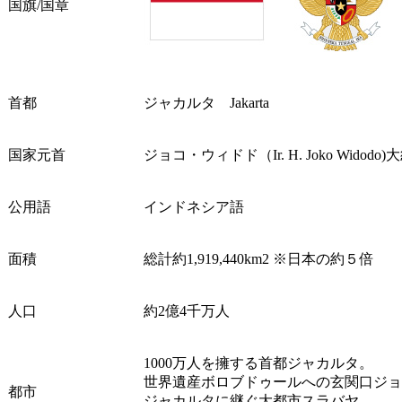
国旗/国章
首都
ジャカルタ Jakarta
国家元首
ジョコ・ウィドド（Ir. H. Joko Widodo)
公用語
インドネシア語
面積
総計約1,919,440km2 ※日本の約５倍
人口
約2億4千万人
1000万人を擁する首都ジャカルタ。
世界遺産ボロブドゥールへの玄関口ジョ
都市
ジャカルタに継ぐ大都市スラバヤ。